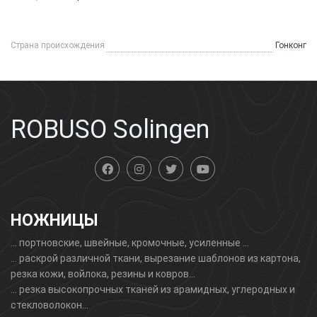
Страна происхождения
Гонконг
ROBUSO Solingen
НОЖНИЦЫ
... портновскиe, швейные, кромочные, усиленные ...
... раскрой различной ткани, вырезание шаблонов из картона,
резка кожи, войлока, резины и ковров...
... резка высокопрочных тканей из арамидных, углеродных и
стекловолокон...