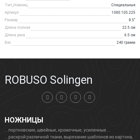
Tип_Ножниц
Специальные
Артикул
1080.105.225
Размер
8.5"
Длина полная
22.5 см
Длина реза
6.5 см
Вес
240 грамм
ROBUSO Solingen
НОЖНИЦЫ
... портновскиe, швейные, кромочные, усиленные ...
... раскрой различной ткани, вырезание шаблонов из картона,