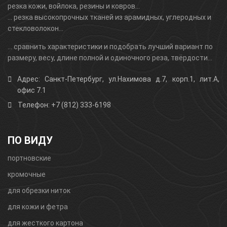
резка кожи, войлока, резины и ковров...
... резка высокопрочных тканей из арамидных, углеродных и
стекловолокон...
... сравнить характеристики и подобрать лучший вариант по
размеру, весу, длине полной и одиночного реза, твёрдости...
Адрес: Санкт-Петербург, ул.Нахимова д.7, корп.1, лит.А,
офис 7.1
Телефон: +7 (812) 333-6198
ПО ВИДУ
портновские
кромочные
для обрезки ниток
для кожи и фетра
для жесткого картона