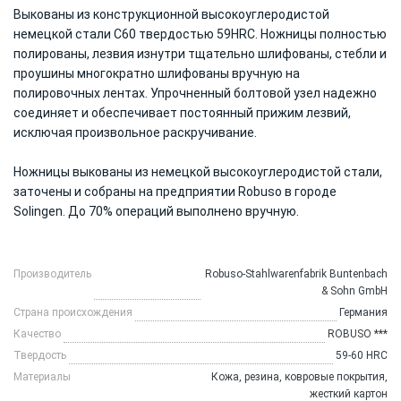
Выкованы из конструкционной высокоуглеродистой
немецкой стали С60 твердостью 59HRC. Ножницы полностью
полированы, лезвия изнутри тщательно шлифованы, стебли и
проушины многократно шлифованы вручную на
полировочных лентах. Упрочненный болтовой узел надежно
соединяет и обеспечивает постоянный прижим лезвий,
исключая произвольное раскручивание.
Ножницы выкованы из немецкой высокоуглеродистой стали,
заточены и собраны на предприятии Robuso в городе
Solingen. До 70% операций выполнено вручную.
Производитель
Robuso-Stahlwarenfabrik Buntenbach
& Sohn GmbH
Страна происхождения
Германия
Качество
ROBUSO ***
Твердость
59-60 HRC
Материалы
Кожа, резина, ковровые покрытия,
жесткий картон