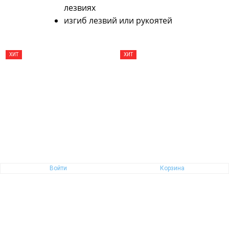
лезвиях
изгиб лезвий или рукоятей
ХИТ
ХИТ
Войти
Корзина
ROBUSO 1073/D/7.75" Solingen, Германия. Усиленные ножницы. Профессиональная серия
ROBUSO 1080/D/8.5" Solingen, Германия. Усиленные ножницы. Профессиональная серия
19 760 руб.
22 750 руб.
шт
шт
Купить
Купить