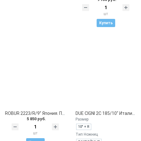
шт
Купить
ROBUR 2223/R/9” Япония. Портновские ножницы
DUE CIGNI 2C 185/10" Италия. Портновские ножницы. Профессиональная серия
5 850 руб.
Размер
10" + R
шт
Tип Ножниц