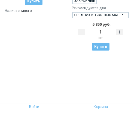
ЗАКРОЙНЫЕ
Купить
Рекомендуются для
Наличие:
много
СРЕДНИХ И ТЯЖЕЛЫХ МАТЕРИАЛОВ
5 850 руб.
шт
Купить
Войти
Корзина
ROBUR 2009/R/10" Solingen, Германия. Закройные ножницы для кожи и плотной ткани
DUE CIGNI 2C 191 Италия. Портновские ножницы