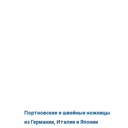
Портновские ножницы Германии,
Италии и Японии
robuso.ru
Портновские и швейные ножницы
из Германии, Италии и Японии